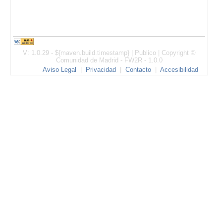
V: 1.0.29 - ${maven.build.timestamp} | Publico | Copyright ©
Comunidad de Madrid - FW2R - 1.0.0
Aviso Legal
|
Privacidad
|
Contacto
|
Accesibilidad